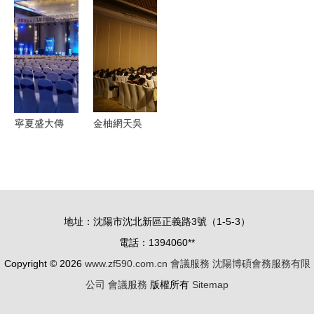
南昌會議中
成立“一聯
一站式管家
示服務的融
要注意的禮
三幫”服務
與展覽展
合與創新
儀事宜
企業專班，
示，引領高
提升會議服
端會務新體
務效能
驗
寧夏盛大傳
金柚網天吳
媒 專業會
系統v2.0上
議會展與展
線發布會
覽展示服務
以智慧產品
的卓越引領
釋放組織與
地址：沈陽市沈北新區正義路3號（1-5-3）
者
人力的新自
電話：1394060**
由
Copyright © 2026
www.zf590.com.cn
會議服務
沈陽博碩會務服務有限
公司
會議服務
版權所有
Sitemap