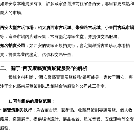
如果安康本地資源有限，許多藏家會選擇前往省會西安，那里有更成熟和
龐大的市場。
西安大型古玩市場
：如
大唐西市古玩城、朱雀路古玩城、小東門古玩市場
等，這些市場內店鋪云集，常有鑒定專家坐堂，并提供交易服務。
知名拍賣公司
：如西安的幾家正規拍賣行，會定期舉辦古董珍玩專場拍
賣，提供專業的鑒定、估價和交易平臺。
二、 關于“西安聚藝寶寶展覽服務”的解析
根據名稱判斷，“西安聚藝寶寶展覽服務”很可能是一家位于西安、專
注于文化藝術展覽策劃以及相關會議服務的公司或工作室。
1. 可能提供的服務范圍：
*
展覽策劃與執行
：為古董古玩、藝術品、收藏品策劃專題展覽、個人收
藏展、巡回展等。提供場地設計、展品布置、燈光音響、安保運輸等全套
服務。