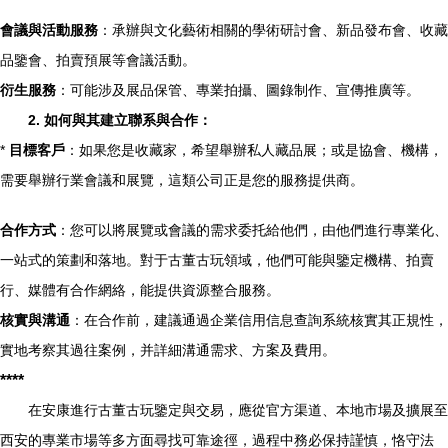
會議與活動服務
：承辦與文化藝術相關的學術研討會、新品發布會、收藏
品鑒會、拍賣預展等會議活動。
衍生服務
：可能涉及展品保管、專業拍攝、圖錄制作、宣傳推廣等。
2. 如何與其建立聯系與合作：
*
目標客戶
：如果您是收藏家，希望舉辦私人藏品展；或是協會、機構，
需要舉辦行業會議和展覽，這類公司正是您的服務提供商。
合作方式
：您可以將展覽或會議的需求委托給他們，由他們進行專業化、
一站式的策劃和落地。對于古董古玩領域，他們可能與鑒定機構、拍賣
行、媒體有合作網絡，能提供資源整合服務。
核實與溝通
：在合作前，建議通過企業信用信息查詢系統核實其正規性，
實地考察其過往案例，并詳細溝通需求、方案及費用。
****
在安康進行古董古玩鑒定與交易，應從官方渠道、本地市場及擴展至
西安的專業市場等多方面尋找可靠途徑，過程中務必保持謹慎，恪守法