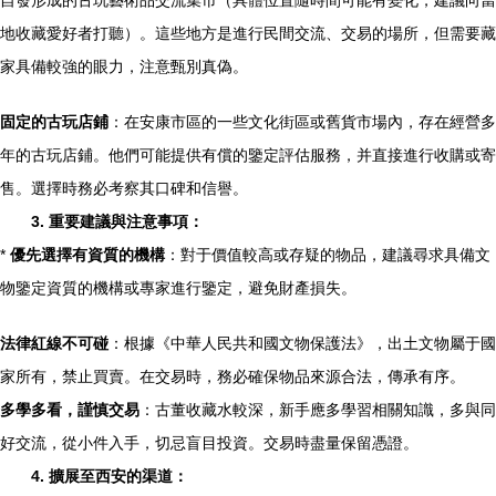
自發形成的古玩藝術品交流集市（具體位置隨時間可能有變化，建議向當
地收藏愛好者打聽）。這些地方是進行民間交流、交易的場所，但需要藏
家具備較強的眼力，注意甄別真偽。
固定的古玩店鋪
：在安康市區的一些文化街區或舊貨市場內，存在經營多
年的古玩店鋪。他們可能提供有償的鑒定評估服務，并直接進行收購或寄
售。選擇時務必考察其口碑和信譽。
3. 重要建議與注意事項：
*
優先選擇有資質的機構
：對于價值較高或存疑的物品，建議尋求具備文
物鑒定資質的機構或專家進行鑒定，避免財產損失。
法律紅線不可碰
：根據《中華人民共和國文物保護法》，出土文物屬于國
家所有，禁止買賣。在交易時，務必確保物品來源合法，傳承有序。
多學多看，謹慎交易
：古董收藏水較深，新手應多學習相關知識，多與同
好交流，從小件入手，切忌盲目投資。交易時盡量保留憑證。
4. 擴展至西安的渠道：