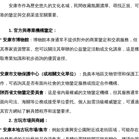
安康市作為歷史悠久的文化名城，民間收藏氛圍濃厚。尋找正規、可
靠的鑒定與交易渠道至關重要。
1. 官方與專業機構鑒定：
*
安康市博物館
：博物館本身通常不提供對外的商業鑒定和交易服務，但
其專家資源豐富。您可以關注其舉辦的公益鑒定活動或文化講座，這是獲
取專業知識和初步咨詢的優質途徑。
安康市文物保護中心（或相關文化單位）
：負責本地區文物管理和保護工
作，可咨詢其是否有面向社會的文物鑒定服務或指定合作機構。
陜西省文物鑒定委員會
：這是省內最權威的文物鑒定機構，但其服務通常
面向司法、海關等公務或接受單位委托。個人如需頂級權威鑒定，可通過
其官方網站了解具體程序和送鑒要求。
2. 古玩市場與商鋪：
*
安康本地古玩市場/集市
：例如安康興安公園附近或老街區域，可能存在