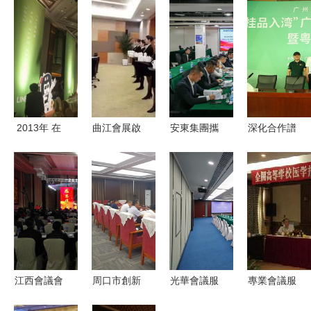
2013年 在
曲江會展啟
安東集團攜
深化合作譜
地化展覽展
動“年會”模
手埃及石油
新篇 粵桂
示服務體系
式！“會小
部代表及油
消費協作再
的多層升級
二”五星級
氣行業代表
升級，“桂
服務等你來
團，共繪能
品入灣”助
體驗
源合作新藍
推區域發展
圖
江西會議會
周口市創新
光華會議服
專業會議服
務公司提示
服務模式
務新概念
務與展覽展